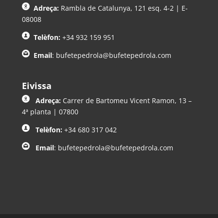
Adreça:
Rambla de Catalunya, 121 esq. 4-2 | E-
08008
Telèfon:
+34 932 159 951
Email
:
bufetepedrola@bufetepedrola.com
Eivissa
Adreça:
Carrer de Bartomeu Vicent Ramon, 13 –
4ª planta | 07800
Telèfon:
+34 680 317 042
Email
:
bufetepedrola@bufetepedrola.com