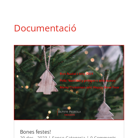
Documentació
Bones festes!
20 des., 2023
|
Sense Categoria
|
0 Comments