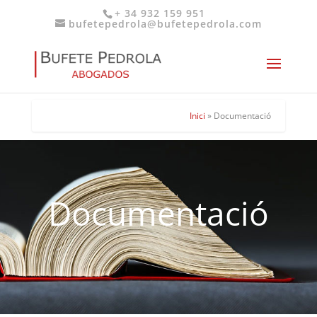
+ 34 932 159 951
bufetepedrola@bufetepedrola.com
Inici
»
Documentació
Documentació