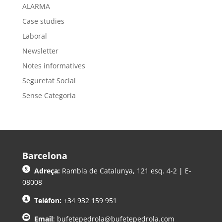
ALARMA
Case studies
Laboral
Newsletter
Notes informatives
Seguretat Social
Sense Categoria
Barcelona
Adreça:
Rambla de Catalunya, 121 esq. 4-2 | E-
08008
Telèfon:
+34 932 159 951
Email
:
bufetepedrola@bufetepedrola.com