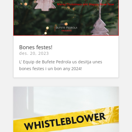
Bones festes!
des. 20, 2023
L’ Equip de Bufete Pedrola us desitja unes
bones festes i un bon any 2024!