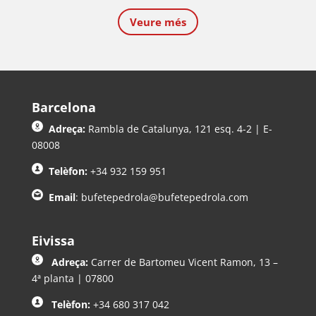
Veure més
Barcelona
Adreça:
Rambla de Catalunya, 121 esq. 4-2 | E-
08008
Telèfon:
+34 932 159 951
Email
:
bufetepedrola@bufetepedrola.com
Eivissa
Adreça:
Carrer de Bartomeu Vicent Ramon, 13 –
4ª planta | 07800
Telèfon:
+34 680 317 042