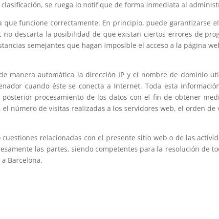
clasificación, se ruega lo notifique de forma inmediata al administ
a que funcione correctamente. En principio, puede garantizarse el
 no descarta la posibilidad de que existan ciertos errores de pr
nstancias semejantes que hagan imposible el acceso a la página w
 de manera automática la dirección IP y el nombre de dominio util
dor cuando éste se conecta a Internet. Toda esta información 
 posterior procesamiento de los datos con el fin de obtener me
l número de visitas realizadas a los servidores web, el orden de vi
o cuestiones relacionadas con el presente sitio web o de las activid
resamente las partes, siendo competentes para la resolución de tod
 a Barcelona.