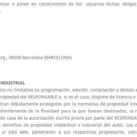
eavisar o poner en conocimiento de los usuarios dichas obligac
.
 Izq., 08008 Barcelona (BARCELONA)
 INDUSTRIAL
 pero no limitativo su programación, edición, compilación y demá
n propiedad del RESPONSABLE o, si es el caso, dispone de licencia o
tran debidamente protegidos por la normativa de propiedad intele
dientemente de la finalidad para la que fueran destinados, la re
todo caso de la autorización escrita previa por parte del RESPONS
derechos de propiedad intelectual o industrial del autor. Los dis
 sitio web, pertenecen a sus respectivos propietarios, sie