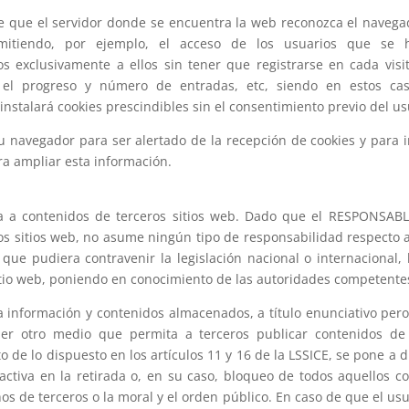
 que el servidor donde se encuentra la web reconozca el navegado
mitiendo, por ejemplo, el acceso de los usuarios que se h
s exclusivamente a ellos sin tener que registrarse en cada vis
ar el progreso y número de entradas, etc, siendo en estos cas
 instalará cookies prescindibles sin el consentimiento previo del u
su navegador para ser alertado de la recepción de cookies y para 
ra ampliar esta información.
ija a contenidos de terceros sitios web. Dado que el RESPONSAB
vos sitios web, no asume ningún tipo de responsabilidad respecto 
que pudiera contravenir la legislación nacional o internacional,
sitio web, poniendo en conocimiento de las autoridades competente
información y contenidos almacenados, a título enunciativo pero n
quier otro medio que permita a terceros publicar contenidos d
e lo dispuesto en los artículos 11 y 16 de la LSSICE, se pone a di
ctiva en la retirada o, en su caso, bloqueo de todos aquellos c
hos de terceros o la moral y el orden público. En caso de que el us