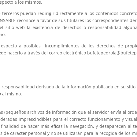
especto a los mismos.
rceros puedan redirigir directamente a los contenidos concretos de
SABLE reconoce a favor de sus titulares los correspondientes dere
el sitio web la existencia de derechos o responsabilidad algu
smo.
 respecto a posibles incumplimientos de los derechos de propie
uede hacerlo a través del correo electrónico bufetepedrola@bufete
 responsabilidad derivada de la información publicada en su siti
o al mismo.
cas (pequeños archivos de información que el servidor envía al ord
radas imprescindibles para el correcto funcionamiento y visualiza
 finalidad de hacer más eficaz la navegación, y desaparecen al t
s de carácter personal y no se utilizarán para la recogida de los 