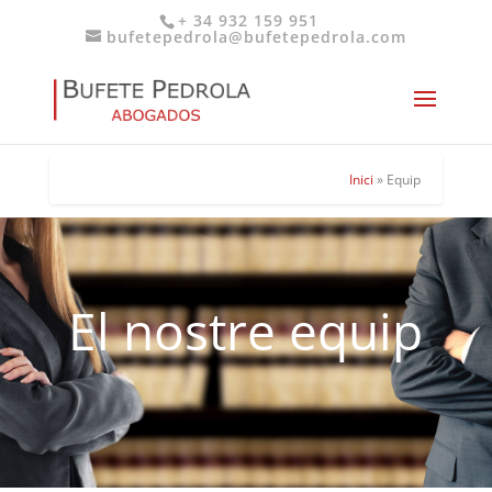
+ 34 932 159 951
bufetepedrola@bufetepedrola.com
Inici
»
Equip
El nostre equip