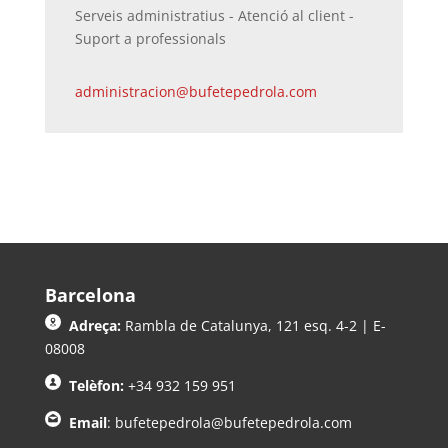
Serveis administratius - Atenció al client -
Suport a professionals
administracion@bufetepedrola.com
Barcelona
Adreça:
Rambla de Catalunya, 121 esq. 4-2 | E-
08008
Telèfon:
+34 932 159 951
Email
:
bufetepedrola@bufetepedrola.com