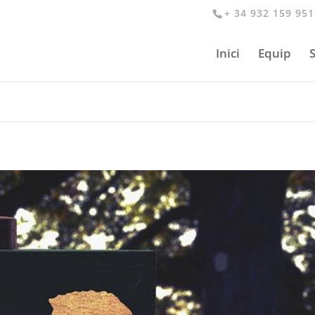
+ 34 932 159 951
Inici
Equip
S