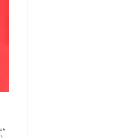
que
ts