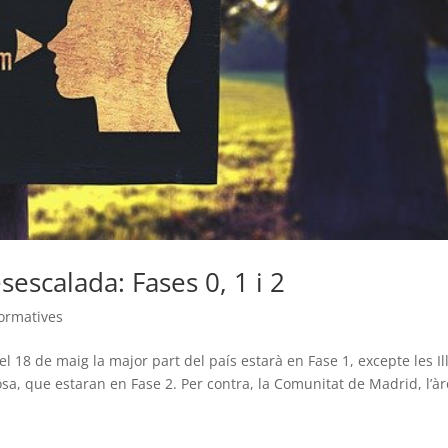
sescalada: Fases 0, 1 i 2
ormatives
el 18 de maig la major part del país estarà en Fase 1, excepte les Il
osa, que estaran en Fase 2. Per contra, la Comunitat de Madrid, l’à