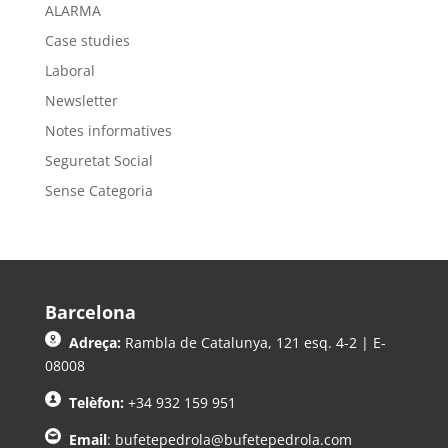
ALARMA
Case studies
Laboral
Newsletter
Notes informatives
Seguretat Social
Sense Categoria
Barcelona
Adreça:
Rambla de Catalunya, 121 esq. 4-2 | E-
08008
Telèfon:
+34 932 159 951
Email
:
bufetepedrola@bufetepedrola.com