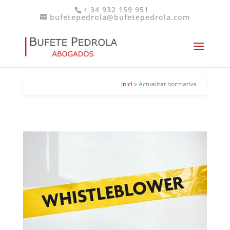
+ 34 932 159 951
bufetepedrola@bufetepedrola.com
Inici
»
Actualitat normativa