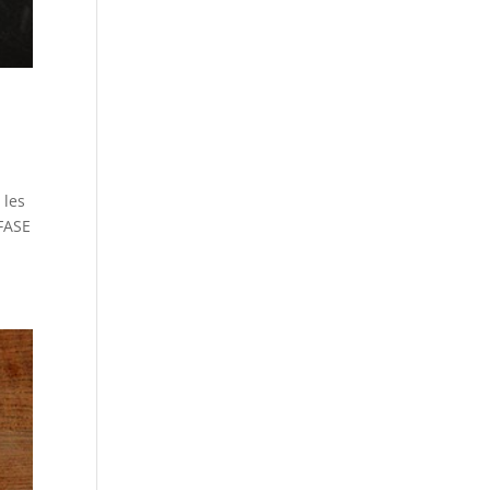
 les
 FASE