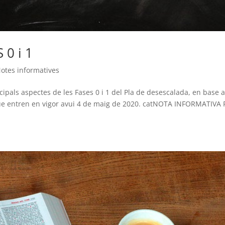
 0 i 1
otes informatives
pals aspectes de les Fases 0 i 1 del Pla de desescalada, en base a
 que entren en vigor avui 4 de maig de 2020. catNOTA INFORMATIVA