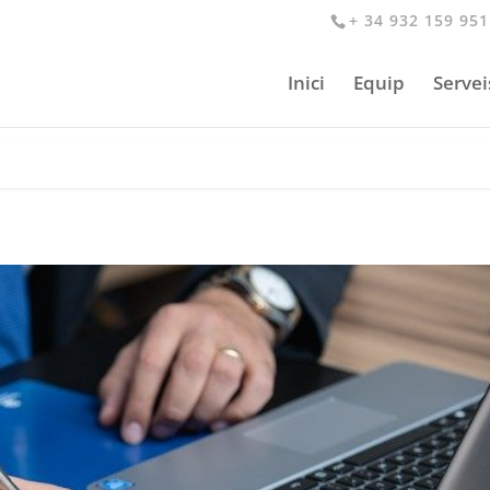
+ 34 932 159 951
Inici
Equip
Servei