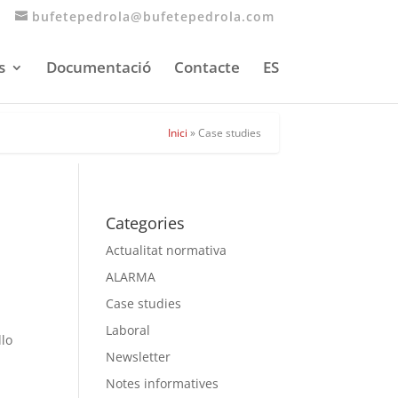
bufetepedrola@bufetepedrola.com
s
Documentació
Contacte
ES
Inici
»
Case studies
Categories
Actualitat normativa
ALARMA
Case studies
Laboral
llo
Newsletter
Notes informatives