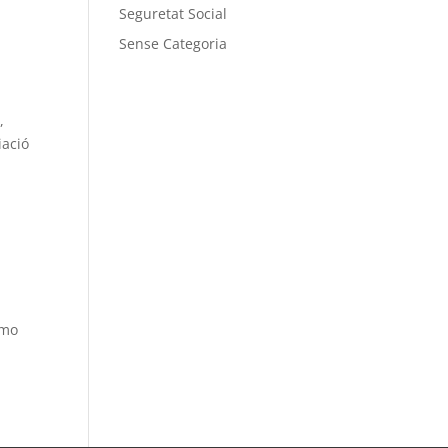
Seguretat Social
Sense Categoria
,
iació
omo